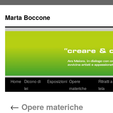
Marta Boccone
Home
Dicono di
Esposizioni
Opere
Ritratti 
lei
materiche
tela
←
Opere materiche