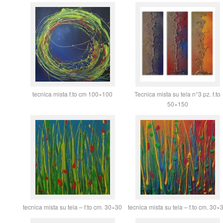
tecnica mista f.to cm 100×100
Tecnica mista su tela n°3 pz. f.to
50×150
tecnica mista su tela – f.to cm. 30×30
tecnica mista su tela – f.to cm. 30×