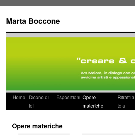
Marta Boccone
Home
Dicono di
Esposizioni
Opere
Ritratti 
lei
materiche
tela
Opere materiche