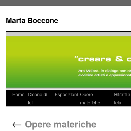
Marta Boccone
Home
Dicono di
Esposizioni
Opere
Ritratti 
lei
materiche
tela
←
Opere materiche