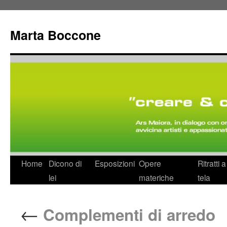
Marta Boccone
Home
Dicono di
Esposizioni
Opere
Ritratti 
lei
materiche
tela
←
Complementi di arredo